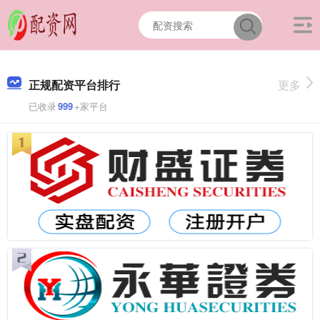
正规配资平台排行
更多
已收录
999
+家平台