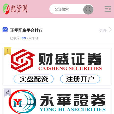
正规配资平台排行
更多
已收录
999
+家平台