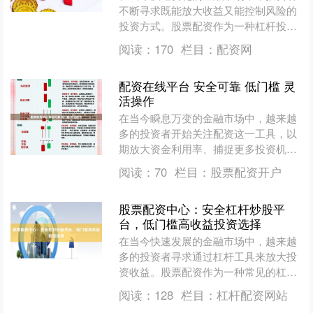
不断寻求既能放大收益又能控制风险的
投资方式。股票配资作为一种杠杆投资
工具，近年来备受关注。而“惠管钱”平
阅读：
170
栏目：
配资网
台提供的安全杠杆投资与....
配资在线平台 安全可靠 低门槛 灵
活操作
在当今瞬息万变的金融市场中，越来越
多的投资者开始关注配资这一工具，以
期放大资金利用率、捕捉更多投资机
会。然而，面对市场上众多的配资在线
阅读：
70
栏目：
股票配资开户
平台，如何选择一家安全可靠....
股票配资中心：安全杠杆炒股平
台，低门槛高收益投资选择
在当今快速发展的金融市场中，越来越
多的投资者寻求通过杠杆工具来放大投
资收益。股票配资作为一种常见的杠杆
投资方式，为投资者提供了以较小本金
阅读：
128
栏目：
杠杆配资网站
获取更大交易规模的机会。....