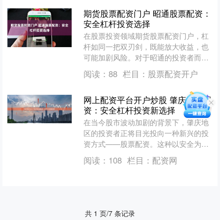
期货股票配资门户 昭通股票配资：
安全杠杆投资选择
在股票投资领域期货股票配资门户，杠
杆如同一把双刃剑，既能放大收益，也
可能加剧风险。对于昭通的投资者而
言，如何在本地市场寻找安全可靠的股
阅读：
88
栏目：
股票配资开户
票配资渠道，实现稳健的杠杆....
网上配资平台开户炒股 肇庆股票配
资：安全杠杆投资新选择
在当今股市波动加剧的背景下，肇庆地
区的投资者正将目光投向一种新兴的投
资方式——股票配资。这种以安全为前
提的杠杆投资模式，逐渐成为本地投资
阅读：
108
栏目：
配资网
市场的新选择。 * **....
共 1 页/7 条记录