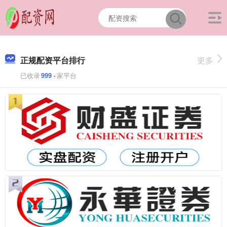
正规配资平台排行
更多
已收录
999
+家平台