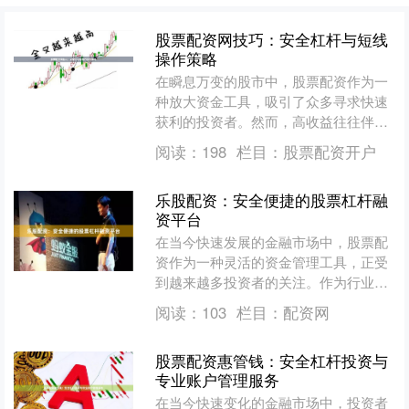
股票配资网技巧：安全杠杆与短线
操作策略
在瞬息万变的股市中，股票配资作为一
种放大资金工具，吸引了众多寻求快速
获利的投资者。然而，高收益往往伴随
着高风险，如何在利用配资网平台的同
阅读：
198
栏目：
股票配资开户
时，确保资金安全并有效进....
乐股配资：安全便捷的股票杠杆融
资平台
在当今快速发展的金融市场中，股票配
资作为一种灵活的资金管理工具，正受
到越来越多投资者的关注。作为行业内
的专业平台，乐股配资凭借其安全、便
阅读：
103
栏目：
配资网
捷的服务体系，致力于为投....
股票配资惠管钱：安全杠杆投资与
专业账户管理服务
在当今快速变化的金融市场中，投资者