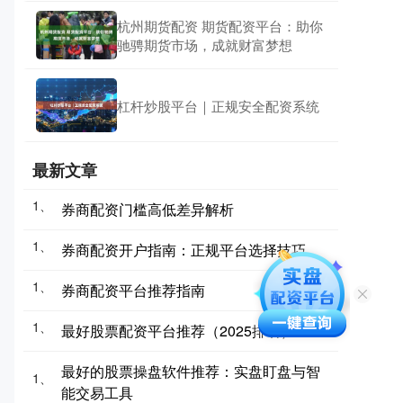
杭州期货配资 期货配资平台：助你
驰骋期货市场，成就财富梦想
杠杆炒股平台｜正规安全配资系统
最新文章
1、
券商配资门槛高低差异解析
1、
券商配资开户指南：正规平台选择技巧
1、
券商配资平台推荐指南
1、
最好股票配资平台推荐（2025排名）
最好的股票操盘软件推荐：实盘盯盘与智
1、
能交易工具