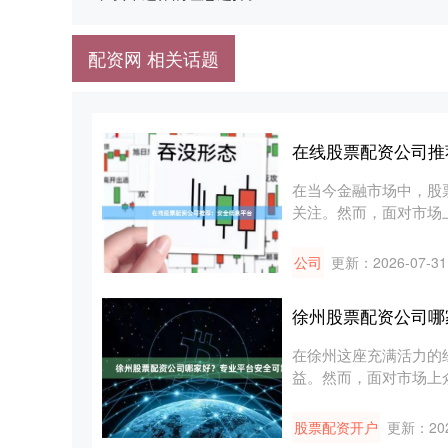
配资网 相关话题
在线股票配资公司推
在当今金融市场中，股
关注。然而，面对市场上
司....
公司
更新：2026-07-31
徐州股票配资公司哪
在徐州这座充满活力的
益。然而，面对市场上
司哪家好....
股票配资开户
更新：202