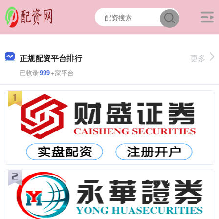
正规配资平台排行
更多
已收录
999
+家平台