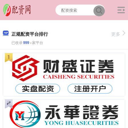
正规配资平台排行
更多
已收录
999
+家平台