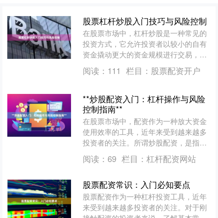
股票杠杆炒股入门技巧与风险控制
在股票市场中，杠杆炒股是一种常见的
投资方式，它允许投资者以较小的自有
资金撬动更大的资金规模进行交易，从
而放大收益。然而，杠杆也是一把“双刃
阅读：
111
栏目：
股票配资开户
剑”，既能放大盈利，也....
**炒股配资入门：杠杆操作与风险
控制指南**
在股票市场中，配资作为一种放大资金
使用效率的工具，近年来受到越来越多
投资者的关注。所谓炒股配资，是指投
资者通过向配资公司或平台借入资金，
阅读：
69
栏目：
杠杆配资网站
以自有资金作为保证金，从....
股票配资常识：入门必知要点
股票配资作为一种杠杆投资工具，近年
来受到越来越多投资者的关注。对于刚
接触配资的投资者来说，了解基本常识