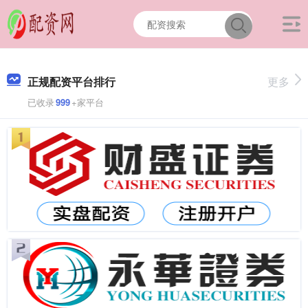
正规配资平台排行
更多
已收录
999
+家平台