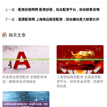
上一篇：
配资炒股网网 配资炒股，知名配资平台，助你财富倍增
下一篇：
股票配资网 上海商品期货配资：助你撬动更大财富杠杆
相关文章
01
外盘黄金期货配资 炒股配资神
上海股指期货配资 实盘股票配
器：解锁资金倍增秘诀
资平台：助你资金倍增，把握市
场先机