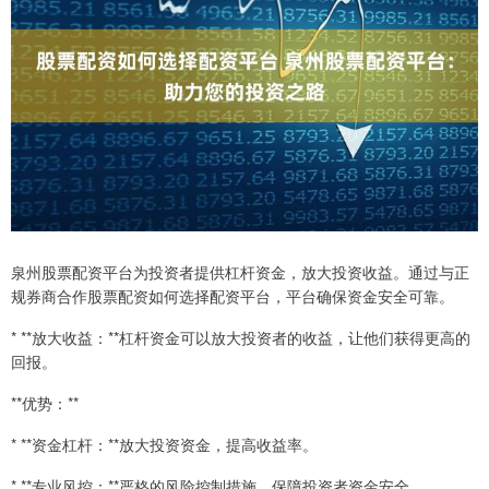
泉州股票配资平台为投资者提供杠杆资金，放大投资收益。通过与正
规券商合作股票配资如何选择配资平台，平台确保资金安全可靠。
* **放大收益：**杠杆资金可以放大投资者的收益，让他们获得更高的
回报。
**优势：**
* **资金杠杆：**放大投资资金，提高收益率。
* **专业风控：**严格的风险控制措施，保障投资者资金安全。