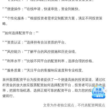
* **便捷操作：**在线申请，快速审批，资金到账快。
* **个性化服务：**根据投资者需求定制配资方案，满足不同投资策
略。
**如何选择配资平台：**
* **资质认证：**选择持有合法资质的平台。
* **风控能力：**了解平台的风控措施和历史业绩。
* **利率水平：**比较不同平台的配资利率，选择合理的价格。
* **服务质量：**关注平台的客服响应速度和专业程度。
泉州股票配资平台为投资者提供了一个便捷高效的投资渠道。通过杠
杆资金的放大效应股票配资如何选择配资平台，投资者可以提升收益
率，把握市场机遇。选择正规可靠的配资平台，助力您的投资之路稳
健前行。
文章为作者独立观点，不代表配资网观点