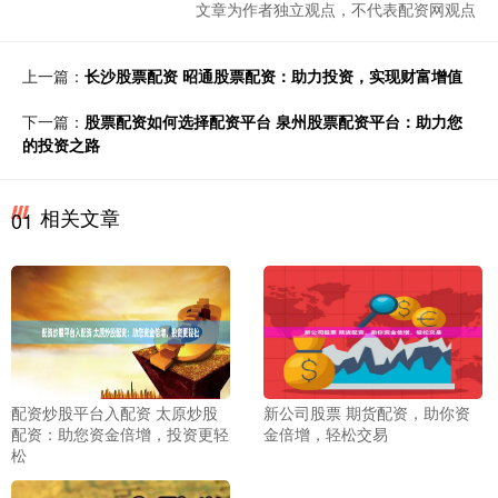
文章为作者独立观点，不代表配资网观点
上一篇：
长沙股票配资 昭通股票配资：助力投资，实现财富增值
下一篇：
股票配资如何选择配资平台 泉州股票配资平台：助力您
的投资之路
相关文章
01
配资炒股平台入配资 太原炒股
新公司股票 期货配资，助你资
配资：助您资金倍增，投资更轻
金倍增，轻松交易
松