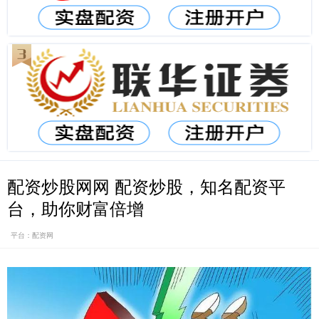
配资炒股网网 配资炒股，知名配资平
台，助你财富倍增
平台：配资网