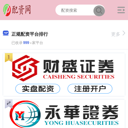
正规配资平台排行
更多
已收录
999
+家平台