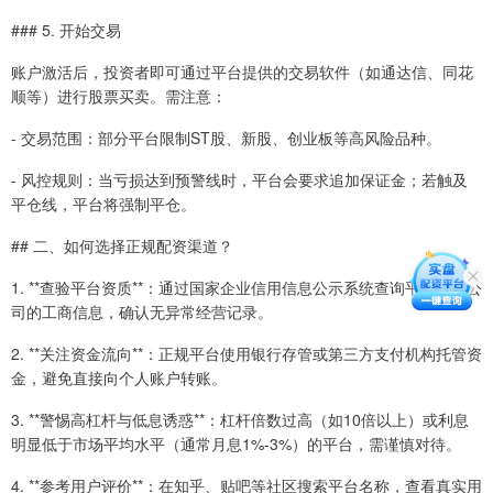
### 5. 开始交易
账户激活后，投资者即可通过平台提供的交易软件（如通达信、同花
顺等）进行股票买卖。需注意：
- 交易范围：部分平台限制ST股、新股、创业板等高风险品种。
- 风控规则：当亏损达到预警线时，平台会要求追加保证金；若触及
平仓线，平台将强制平仓。
## 二、如何选择正规配资渠道？
1. **查验平台资质**：通过国家企业信用信息公示系统查询平台运营公
司的工商信息，确认无异常经营记录。
2. **关注资金流向**：正规平台使用银行存管或第三方支付机构托管资
金，避免直接向个人账户转账。
3. **警惕高杠杆与低息诱惑**：杠杆倍数过高（如10倍以上）或利息
明显低于市场平均水平（通常月息1%-3%）的平台，需谨慎对待。
4. **参考用户评价**：在知乎、贴吧等社区搜索平台名称，查看真实用