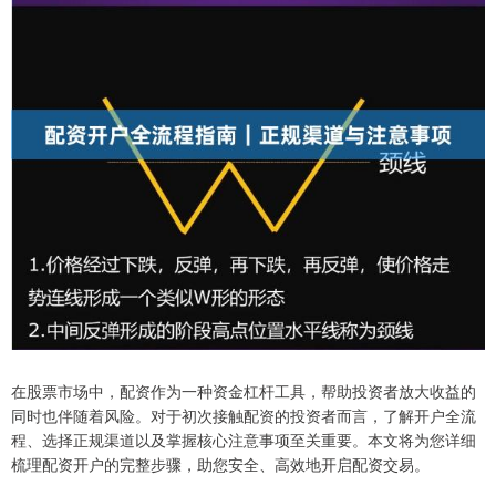
在股票市场中，配资作为一种资金杠杆工具，帮助投资者放大收益的
同时也伴随着风险。对于初次接触配资的投资者而言，了解开户全流
程、选择正规渠道以及掌握核心注意事项至关重要。本文将为您详细
梳理配资开户的完整步骤，助您安全、高效地开启配资交易。