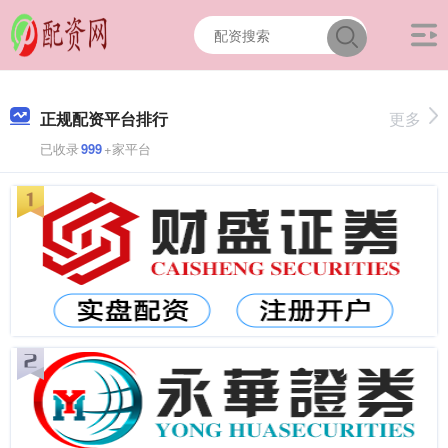
正规配资平台排行
更多
已收录
999
+家平台