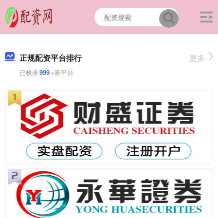
正规配资平台排行
更多
已收录
999
+家平台