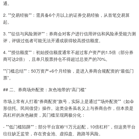
通。
2. **交易经验**：需具备6个月以上的证券交易经验，从首笔交易算
起。
3. **征信与风险测评**：券商会对客户进行信用评估和风险承受能力测
评，评级过低者可能无法开通或获得较高授信额度。
4. **授信额度**：初始授信额度通常不超过客户资产的1.5倍（部分券
商可达2倍），且单只股票持仓不得超过总资产的70%。
**门槛总结**：50万资产+6个月经验，是进入券商合规配资的“最低门
票”。
## 二、券商场外配资：灰色地带的“高门槛”
市场上常有人打着“券商配资”旗号，实际上是通过**场外配资**（如伞
形信托、民间借贷）操作。这类业务虽名义上与券商合作，但本质是
高杠杆的灰色融资，其门槛呈现两极分化：
- **低门槛陷阱**：部分平台宣称“1万元起配，10倍杠杆”，但这类平台
往往缺乏监管，存在资金池、虚拟盘、跑路等风险。