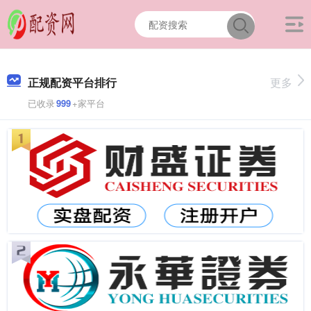
正规配资平台排行
更多
已收录
999
+家平台