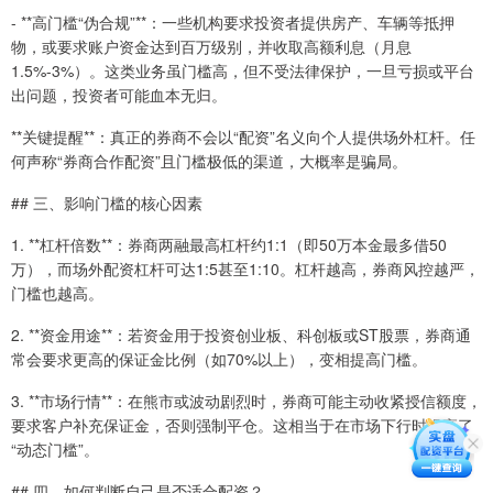
- **高门槛“伪合规”**：一些机构要求投资者提供房产、车辆等抵押
物，或要求账户资金达到百万级别，并收取高额利息（月息
1.5%-3%）。这类业务虽门槛高，但不受法律保护，一旦亏损或平台
出问题，投资者可能血本无归。
**关键提醒**：真正的券商不会以“配资”名义向个人提供场外杠杆。任
何声称“券商合作配资”且门槛极低的渠道，大概率是骗局。
## 三、影响门槛的核心因素
1. **杠杆倍数**：券商两融最高杠杆约1:1（即50万本金最多借50
万），而场外配资杠杆可达1:5甚至1:10。杠杆越高，券商风控越严，
门槛也越高。
2. **资金用途**：若资金用于投资创业板、科创板或ST股票，券商通
常会要求更高的保证金比例（如70%以上），变相提高门槛。
3. **市场行情**：在熊市或波动剧烈时，券商可能主动收紧授信额度，
要求客户补充保证金，否则强制平仓。这相当于在市场下行时提高了
“动态门槛”。
## 四、如何判断自己是否适合配资？