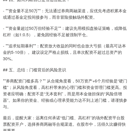
- **资金量不足50万**：无法通过券商两融渠道，应优先考虑积累本金
或通过基金定投间接参与，而非冒险接触场外配资。
- **资金量超过50万但经验不足**：建议先用模拟盘验证策略，或降低
杠杆（如1:0.5），避免因经验不足被强制平仓。
- **追求短期暴利**：配资放大收益的同时也会放大亏损（最高可达本
金的5-10倍）。建议设定严格止损线，且单次配资不超过总资产的
30%。
## 五、总结：门槛背后的风险意识
**券商配资门槛多高？** 从合规角度看，50万资产+6个月经验是“硬门
槛”；从风险角度看，高杠杆带来的心理门槛和资金管理门槛更高。投
资者应明确：配资不是“无本套利”，而是用本金做担保的“风险倍增
器”。如果你的资金、经验或心理承受能力达不到上述门槛，请谨慎参
与。
最后，提醒大家：远离任何承诺“低门槛、高杠杆”的场外配资平台股
票配资开户，选择券商两融等合规渠道。在股市中，活得久比赚得快
更重要。