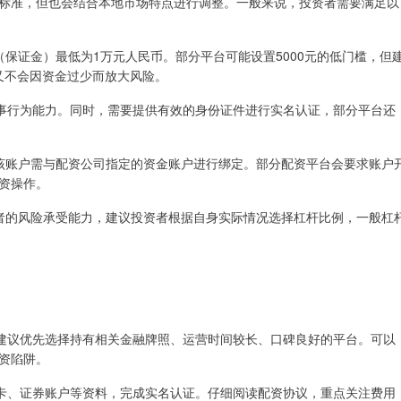
标准，但也会结合本地市场特点进行调整。一般来说，投资者需要满足以
金（保证金）最低为1万元人民币。部分平台可能设置5000元的低门槛，但
又不会因资金过少而放大风险。
完全民事行为能力。同时，需要提供有效的身份证件进行实名认证，部分平台还
，且该账户需与配资公司指定的资金账户进行绑定。部分配资平台会要求账户
资操作。
投资者的风险承受能力，建议投资者根据自身实际情况选择杠杆比例，一般杠
杂，建议优先选择持有相关金融牌照、运营时间较长、口碑良好的平台。可以
资陷阱。
银行卡、证券账户等资料，完成实名认证。仔细阅读配资协议，重点关注费用