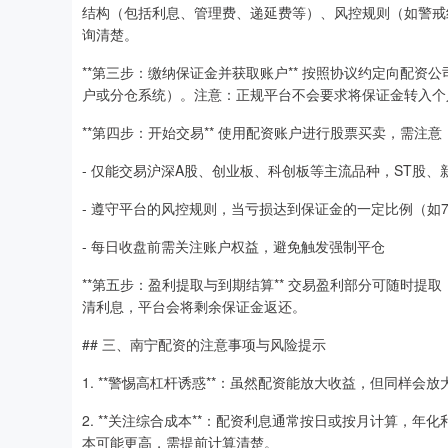
结构（包括利息、管理费、递延费等）、风控规则（如警戒
询清楚。
**第三步：缴纳保证金并获取账户** 按照协议约定向配
户或分仓系统）。注意：正规平台不会要求将保证金转入个
**第四步：开始交易** 使用配资账户进行股票买卖，需注意
- 仅能交易沪深A股、创业板、科创板等主流品种，ST股
- 遵守平台的风控规则，当亏损达到保证金的一定比例（如
- 每日收盘前需关注账户权益，避免触发强制平仓
**第五步：盈利提取与到期结算** 交易盈利部分可随时提
清利息，平台会将剩余保证金返还。
## 三、南宁配资的注意事项与风险提示
1. **警惕高杠杆诱惑**：虽然配资能放大收益，但同样会
2. **关注综合成本**：配资利息通常按日或按月计算，年
本可能更高，需提前计算清楚。