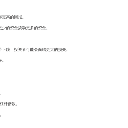
得更高的回报。
更少的资金撬动更多的资金。
股价下跌，投资者可能会面临更大的损失。
失。
。
司。
的杠杆倍数。
点。