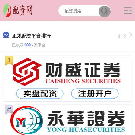
正规配资平台排行
更多
已收录
999
+家平台