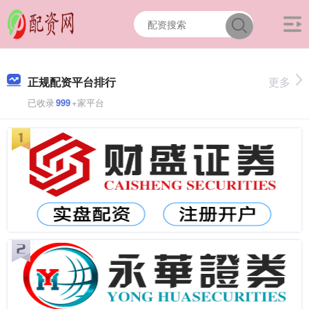
正规配资平台排行
更多
已收录
999
+家平台